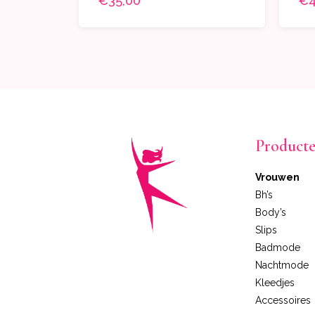
€35,00
€4
Product
Vrouwen
Bh’s
Body’s
Slips
Badmode
Nachtmode
Kleedjes
Accessoires