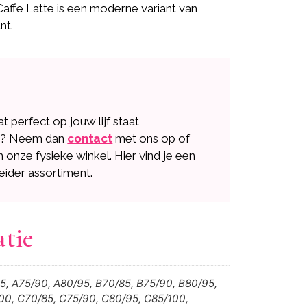
Caffe Latte is een moderne variant van
nt.
dat perfect op jouw lijf staat
n? Neem dan
contact
met ons op of
n onze fysieke winkel. Hier vind je een
eider assortiment.
atie
5, A75/90, A80/95, B70/85, B75/90, B80/95,
00, C70/85, C75/90, C80/95, C85/100,