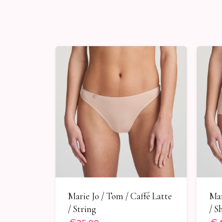
Marie Jo / Tom / Caffé Latte
Mar
/ String
/ S