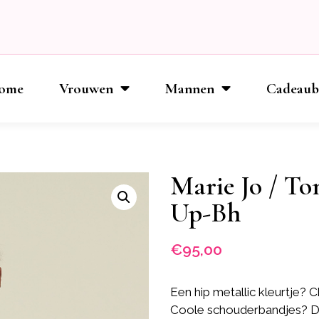
ome
Vrouwen
Mannen
Cadeau
Marie Jo / To
Up-Bh
€
95,00
Een hip metallic kleurtje?
Coole schouderbandjes? D