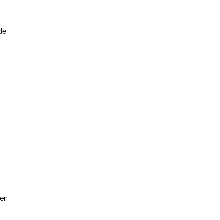
de
 en