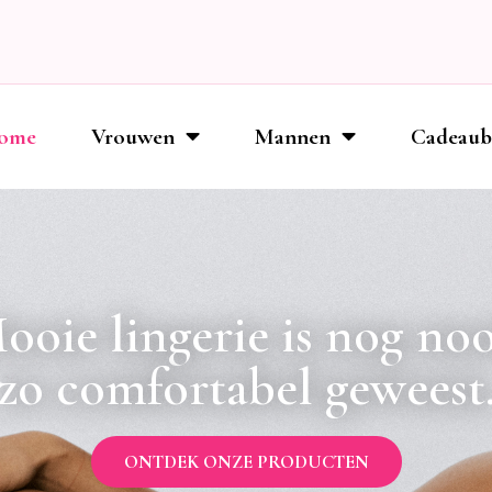
ome
Vrouwen
Mannen
Cadeau
ooie lingerie is nog noo
zo comfortabel geweest
ONTDEK ONZE PRODUCTEN