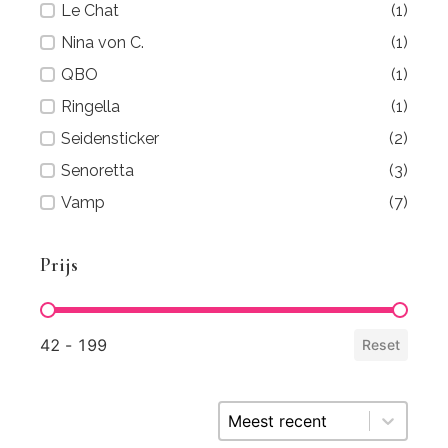
Le Chat
(1)
Nina von C.
(1)
QBO
(1)
Ringella
(1)
Seidensticker
(2)
Senoretta
(3)
Vamp
(7)
Prijs
Prijs
42 - 199
Reset
Sort content
Sorting