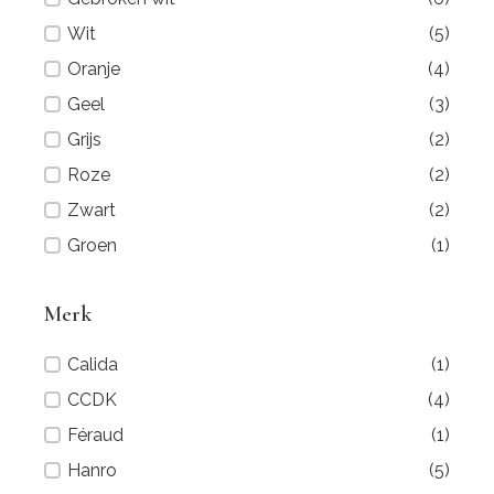
Wit
(5)
Oranje
(4)
Geel
(3)
Grijs
(2)
Roze
(2)
Zwart
(2)
Groen
(1)
Merk
Merk
Calida
(1)
CCDK
(4)
Féraud
(1)
Hanro
(5)