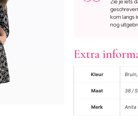
Zie je iets 
geschreve
kom langs i
nog uitgebr
Extra inform
Kleur
Bruin
Maat
38 / S
Merk
Anita