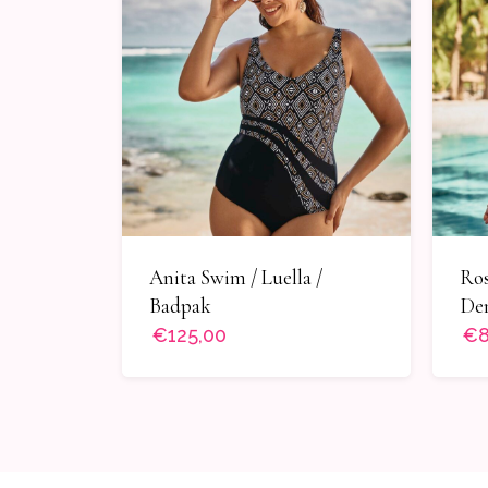
Ros
Anita Swim / Luella /
Den
Badpak
€125,00
€8