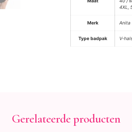
Maat
40 / M
4XL, 
Merk
Anita
Type badpak
V-hal
Gerelateerde producten