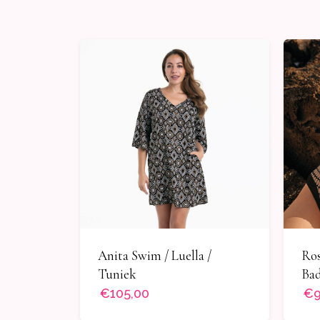
Anita Swim / Luella /
Ros
Tuniek
Ba
€105,00
€9