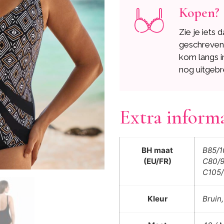
Kopen?
Zie je iets 
geschreve
kom langs i
nog uitgebr
Extra inform
BH maat
B85/1
(EU/FR)
C80/9
C105/
Kleur
Bruin