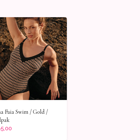
a Faia Swim / Gold /
dpak
5,00