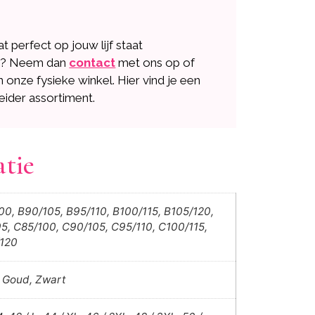
dat perfect op jouw lijf staat
n? Neem dan
contact
met ons op of
n onze fysieke winkel. Hier vind je een
eider assortiment.
atie
00, B90/105, B95/110, B100/115, B105/120,
5, C85/100, C90/105, C95/110, C100/115,
120
, Goud, Zwart