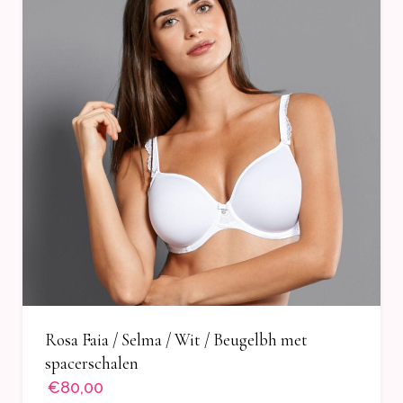
Rosa Faia / Selma / Wit / Beugelbh met
spacerschalen
€80,00