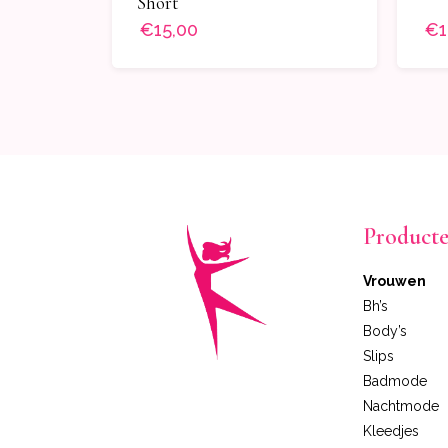
Short
€15,00
€1
Product
Vrouwen
Bh’s
Body’s
Slips
Badmode
Nachtmode
Kleedjes