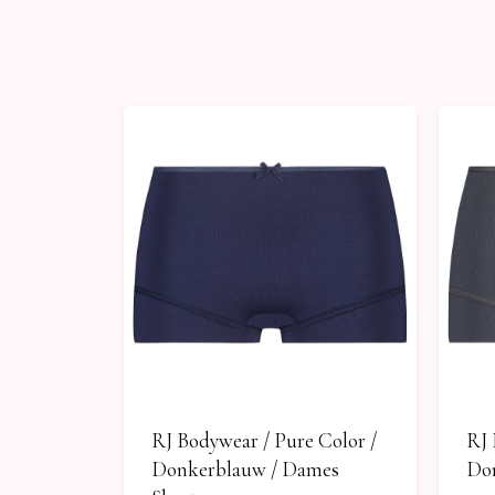
RJ Bodywear / Pure Color /
RJ 
Donkerblauw / Dames
Don