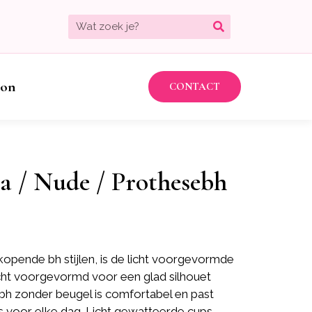
bon
CONTACT
a / Nude / Prothesebh
opende bh stijlen, is de licht voorgevormde
icht voorgevormd voor een glad silhouet
bh zonder beugel is comfortabel en past
is voor elke dag. Licht gewatteerde cups