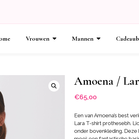
ome
Vrouwen
Mannen
Cadeau
Amoena / Lar
€
65,00
Een van Amoena’s best verk
Lara T-shirt prothesebh. L
onder bovenkleding. Deze 
mooi: een fantastische bas