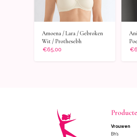
Amoena / Lara / Gebroken
Ani
Wit / Prothesebh
Poe
€65,00
€6
Product
Vrouwen
Bh’s