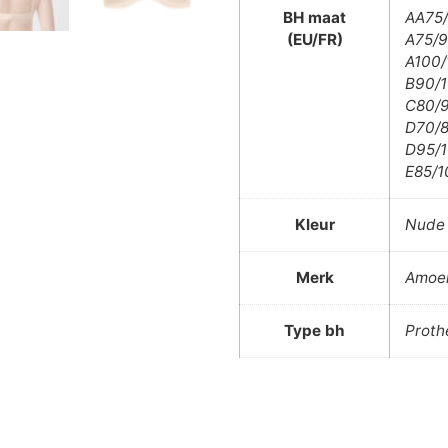
BH maat
AA75/
(EU/FR)
A75/9
A100/
B90/1
C80/9
D70/8
D95/1
E85/1
Kleur
Nude 
Merk
Amoe
Type bh
Proth