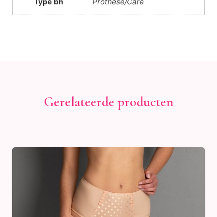
Type bh
Prothese/Care
Gerelateerde producten