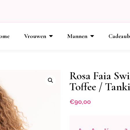
ome
Vrouwen
Mannen
Cadeau
Rosa Faia Sw
Toffee / Tank
€
90,00