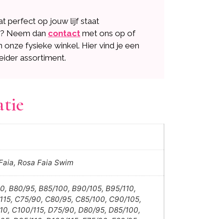
dat perfect op jouw lijf staat
n? Neem dan
contact
met ons op of
n onze fysieke winkel. Hier vind je een
eider assortiment.
atie
Faia, Rosa Faia Swim
0, B80/95, B85/100, B90/105, B95/110,
115, C75/90, C80/95, C85/100, C90/105,
10, C100/115, D75/90, D80/95, D85/100,