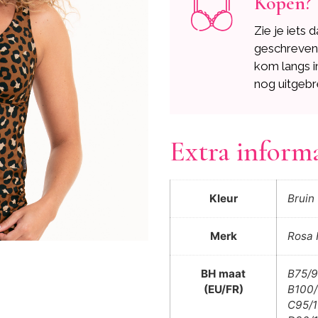
Kopen?
Zie je iets 
geschreve
kom langs i
nog uitgebr
Extra inform
Kleur
Bruin
Merk
Rosa 
BH maat
B75/9
(EU/FR)
B100/
C95/1