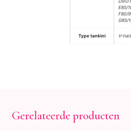
D90/1
E85/1
F80/9
G85/1
Type tankini
V-hal
Gerelateerde producten