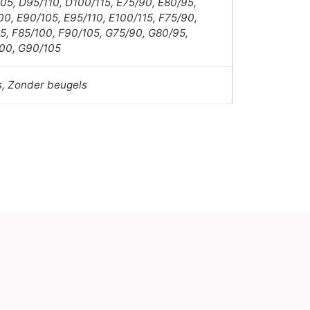
05, D95/110, D100/115, E75/90, E80/95,
00, E90/105, E95/110, E100/115, F75/90,
5, F85/100, F90/105, G75/90, G80/95,
00, G90/105
s, Zonder beugels