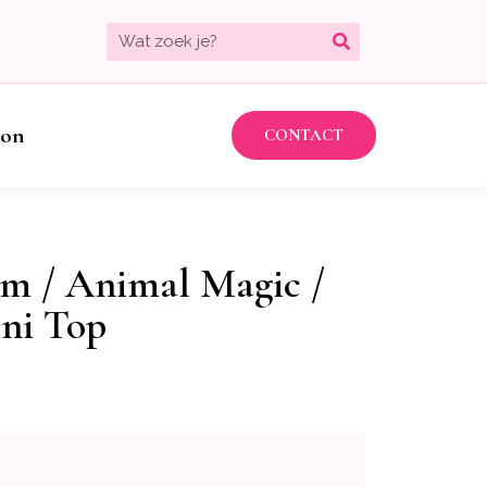
bon
CONTACT
im / Animal Magic /
ini Top