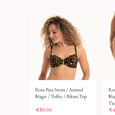
Rosa Faia Swim / Animal
Ros
Magic / Toffee / Bikini Top
Mag
Tai
€80,00
€4