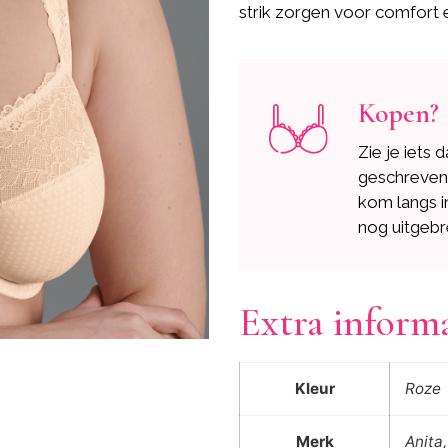
strik zorgen voor comfort 
Kopen?
Zie je iets 
geschreve
kom langs i
nog uitgebr
Extra inform
Kleur
Roze
Merk
Anita