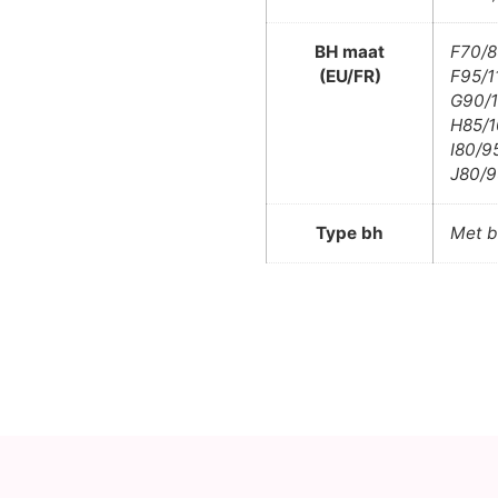
BH maat
F70/8
(EU/FR)
F95/1
G90/1
H85/1
I80/95
J80/9
Type bh
Met b