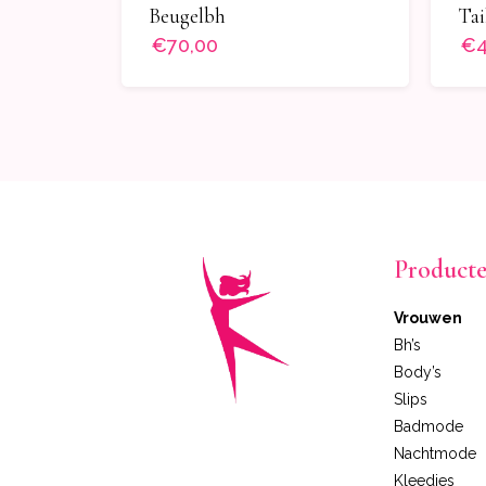
Beugelbh
Tai
€70,00
€4
Product
Vrouwen
Bh’s
Body’s
Slips
Badmode
Nachtmode
Kleedjes