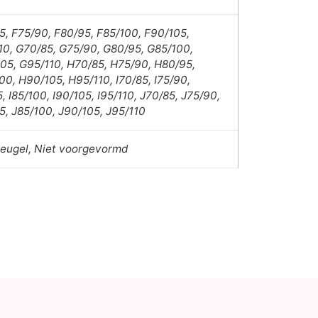
5, F75/90, F80/95, F85/100, F90/105,
10, G70/85, G75/90, G80/95, G85/100,
05, G95/110, H70/85, H75/90, H80/95,
00, H90/105, H95/110, I70/85, I75/90,
, I85/100, I90/105, I95/110, J70/85, J75/90,
5, J85/100, J90/105, J95/110
eugel, Niet voorgevormd