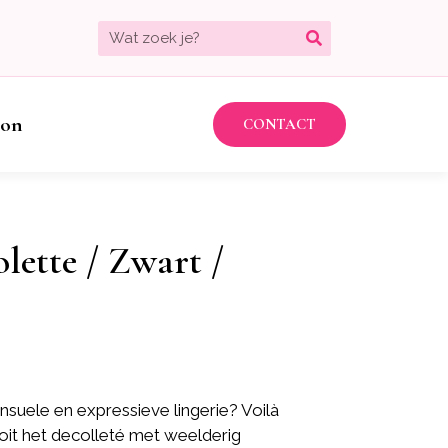
bon
CONTACT
olette / Zwart /
nsuele en expressieve lingerie? Voilà
it het decolleté met weelderig