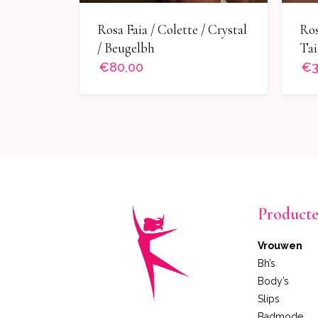
Rosa Faia / Colette / Crystal
Ros
/ Beugelbh
Tai
€80,00
€3
Product
Vrouwen
Bh’s
Body’s
Slips
Badmode