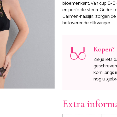
bloemenkant. Van cup B-E
en perfecte steun. Onder t
Carmen-halslijn, zorgen de
betoverende blikvanger.
Kopen?
Zie je iets 
geschreve
kom langs i
nog uitgebr
Extra inform