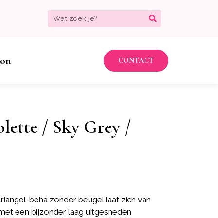
bon
CONTACT
olette / Sky Grey /
triangel-beha zonder beugel laat zich van
n met een bijzonder laag uitgesneden