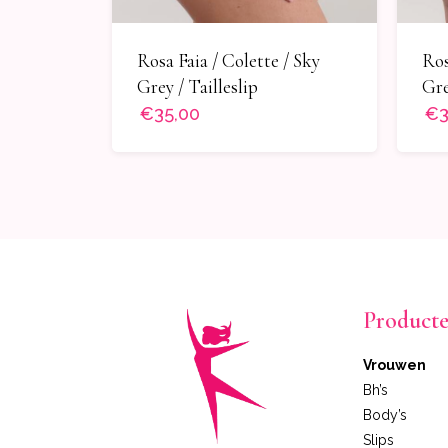
Rosa Faia / Colette / Sky
Ros
Grey / Tailleslip
Gre
€35,00
€3
Product
Vrouwen
Bh’s
Body’s
Slips