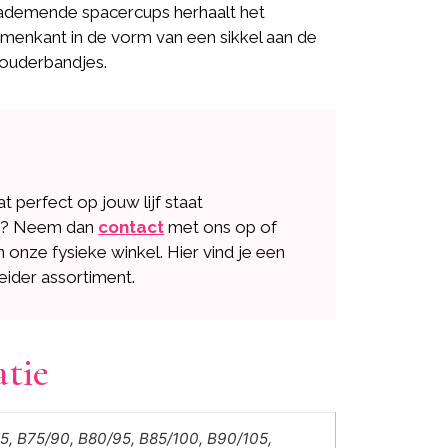
 ademende spacercups herhaalt het
emenkant in de vorm van een sikkel aan de
houderbandjes.
dat perfect op jouw lijf staat
n? Neem dan
contact
met ons op of
n onze fysieke winkel. Hier vind je een
eider assortiment.
atie
5, B75/90, B80/95, B85/100, B90/105,