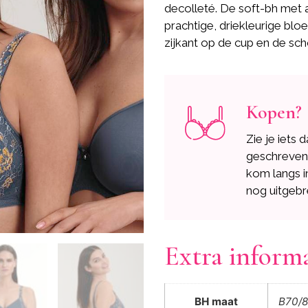
decolleté. De soft-bh met
prachtige, driekleurige blo
zijkant op de cup en de sc
Kopen?
Zie je iets 
geschreve
kom langs i
nog uitgebr
Extra inform
BH maat
B70/8