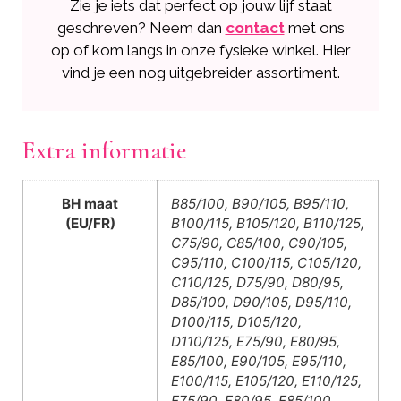
Zie je iets dat perfect op jouw lijf staat
geschreven? Neem dan
contact
met ons
op of kom langs in onze fysieke winkel. Hier
vind je een nog uitgebreider assortiment.
Extra informatie
BH maat
B85/100, B90/105, B95/110,
(EU/FR)
B100/115, B105/120, B110/125,
C75/90, C85/100, C90/105,
C95/110, C100/115, C105/120,
C110/125, D75/90, D80/95,
D85/100, D90/105, D95/110,
D100/115, D105/120,
D110/125, E75/90, E80/95,
E85/100, E90/105, E95/110,
E100/115, E105/120, E110/125,
F75/90, F80/95, F85/100,