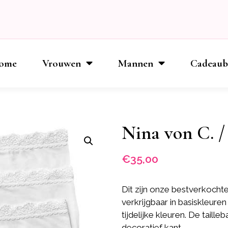
ome
Vrouwen
Mannen
Cadeau
Nina von C. /
€
35,00
Dit zijn onze bestverkochte
verkrijgbaar in basis­kleure
tijdelijke kleuren. De tail
decoratief kant.