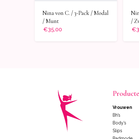
Nina von C. / 3-Pack / Modal
Nin
/ Munt
/ Z
€35,00
€3
Product
Vrouwen
Bh’s
Body’s
Slips
Badmode