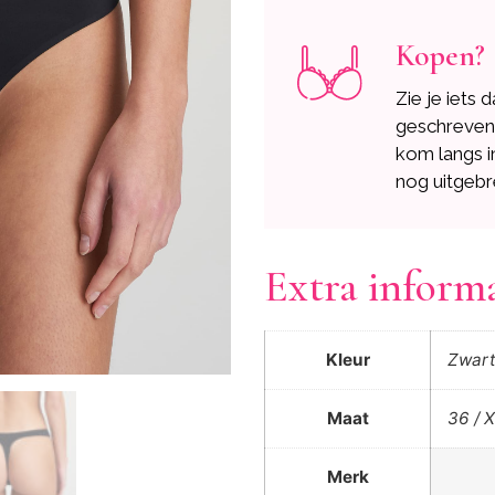
Kopen?
Zie je iets 
geschreve
kom langs i
nog uitgebr
Extra inform
Kleur
Zwar
Maat
36 / X
Merk