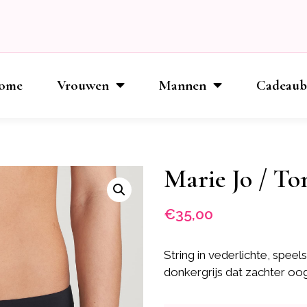
ome
Vrouwen
Mannen
Cadeau
Marie Jo / To
€
35,00
String in vederlichte, spee
donkergrijs dat zachter oog