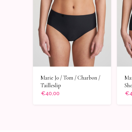
Marie Jo / Tom / Charbon /
Mar
Tailleslip
Sho
€40,00
€4