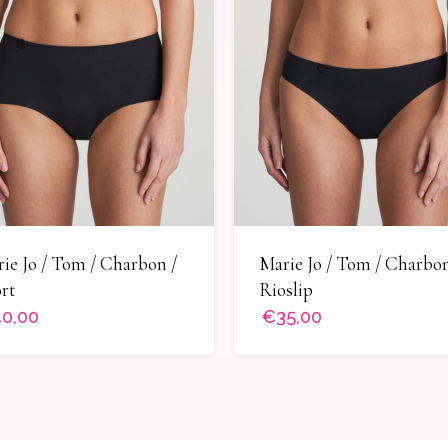
ie Jo / Tom / Charbon /
Marie Jo / Tom / Charbon
rt
Rioslip
0,00
€35,00