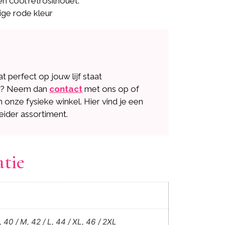
en cool retrosilhouet.
ige rode kleur
dat perfect op jouw lijf staat
n? Neem dan
contact
met ons op of
n onze fysieke winkel. Hier vind je een
eider assortiment.
atie
, 40 / M, 42 / L, 44 / XL, 46 / 2XL