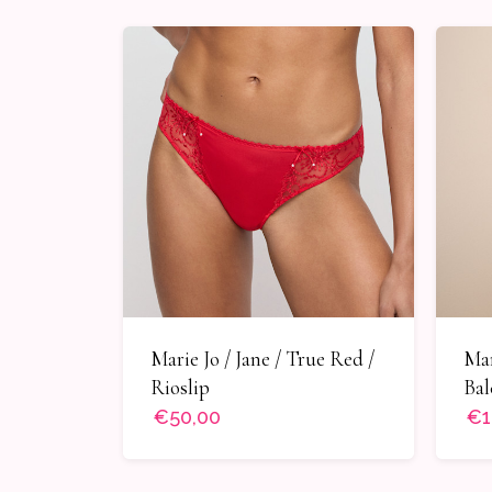
Marie Jo / Jane / True Red /
Mar
Rioslip
Bal
€50,00
€1