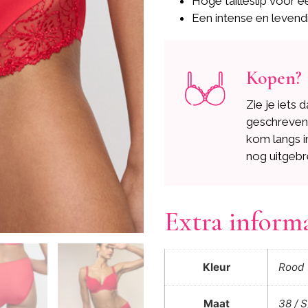
Hoge tailleslip voor e
Een intense en levend
Kopen?
Zie je iets 
geschreve
kom langs i
nog uitgebr
Extra inform
Kleur
Rood
Maat
38 / S