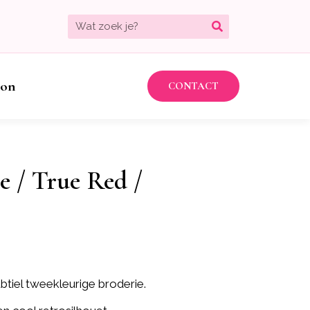
bon
CONTACT
e / True Red /
btiel tweekleurige broderie.