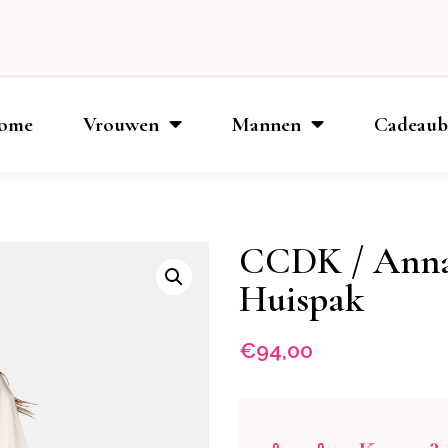
ome
Vrouwen
Mannen
Cadeau
CCDK / Anna
Huispak
€
94,00