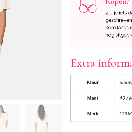
Kopen?
Zie je iets 
geschreve
kom langs i
nog uitgebr
Extra inform
Kleur
Blau
Maat
40 / M
Merk
CCDK