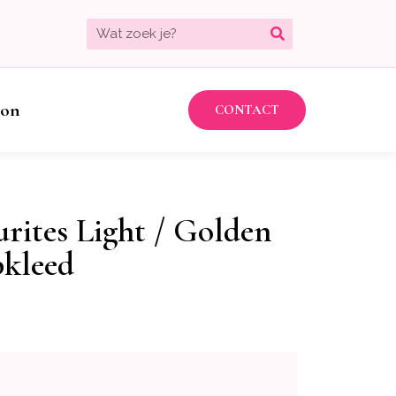
bon
CONTACT
urites Light / Golden
pkleed