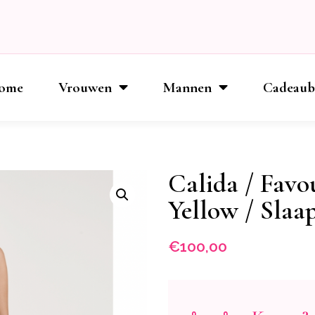
ome
Vrouwen
Mannen
Cadeau
Calida / Favo
Yellow / Slaa
€
100,00