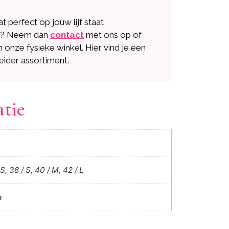
dat perfect op jouw lijf staat
n? Neem dan
contact
met ons op of
n onze fysieke winkel. Hier vind je een
eider assortiment.
atie
S, 38 / S, 40 / M, 42 / L
a