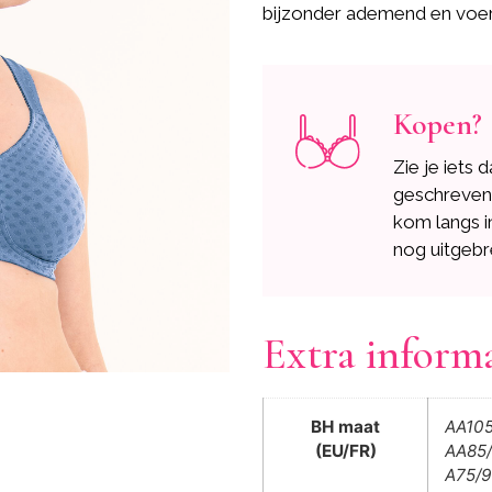
bijzonder ademend en voert
Kopen?
Zie je iets 
geschreve
kom langs i
nog uitgebr
Extra inform
BH maat
AA105
(EU/FR)
AA85/
A75/9