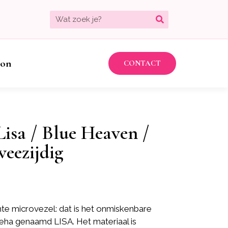
bon
CONTACT
Lisa / Blue Heaven /
eezijdig
te microvezel: dat is het onmiskenbare
ha genaamd LISA. Het materiaal is