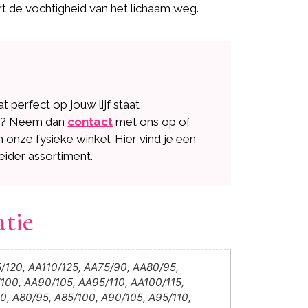
 de vochtigheid van het lichaam weg.
dat perfect op jouw lijf staat
n? Neem dan
contact
met ons op of
n onze fysieke winkel. Hier vind je een
eider assortiment.
atie
/120, AA110/125, AA75/90, AA80/95,
100, AA90/105, AA95/110, AA100/115,
0, A80/95, A85/100, A90/105, A95/110,