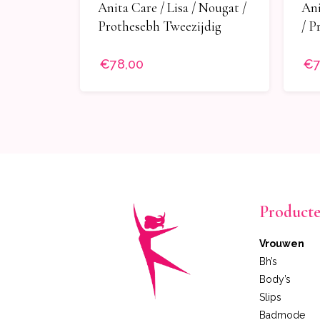
Anita Care / Lisa / Nougat /
Ani
Prothesebh Tweezijdig
/ P
€78,00
€7
Product
Vrouwen
Bh’s
Body’s
Slips
Badmode