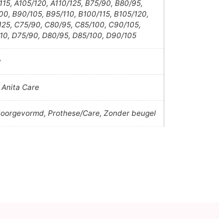
115, A105/120, A110/125, B75/90, B80/95,
00, B90/105, B95/110, B100/115, B105/120,
125, C75/90, C80/95, C85/100, C90/105,
10, D75/90, D80/95, D85/100, D90/105
w
, Anita Care
voorgevormd, Prothese/Care, Zonder beugel