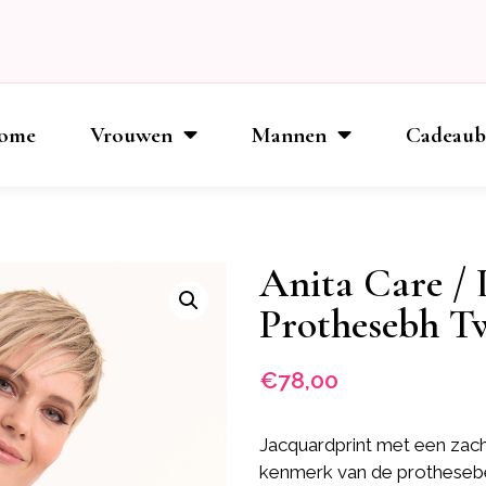
ome
Vrouwen
Mannen
Cadeau
Anita Care / 
Prothesebh Tw
€
78,00
Jacquardprint met een zach
kenmerk van de prothesebe