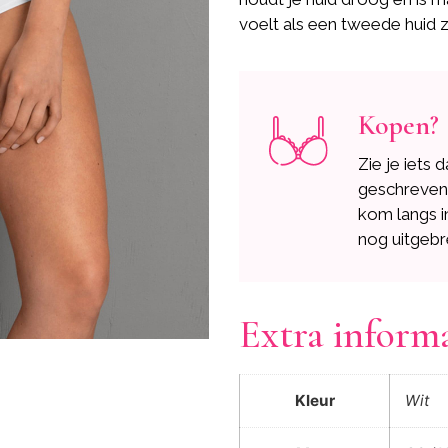
voelt als een tweede huid z
Kopen?
Zie je iets 
geschreve
kom langs i
nog uitgebr
Extra inform
Kleur
Wit