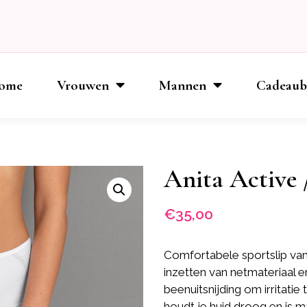
ome
Vrouwen
Mannen
Cadeau
Anita Active 
€
35,00
Comfortabele sportslip van 
inzetten van netmateriaal en
beenuitsnijding om irritat
houdt je huid droog en is m